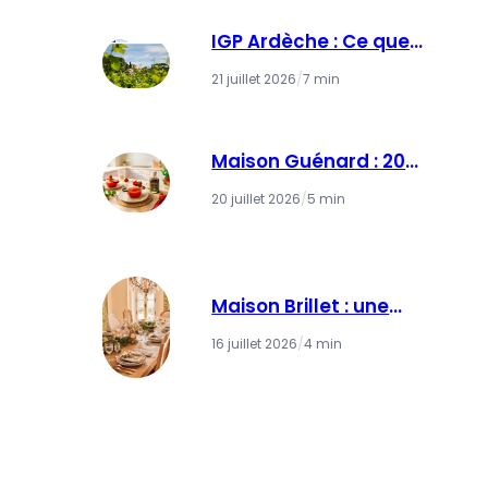
1858
IGP Ardèche : Ce que
ces trois lettres
21 juillet 2026
/
7 min
racontent vraiment
sur les Vins d’Ardèche
Maison Guénard : 200
ans de savoir-faire au
20 juillet 2026
/
5 min
service des huiles
vierges d’exception
Maison Brillet : une
visite incontournable
16 juillet 2026
/
4 min
au cœur du pays du
Cognac