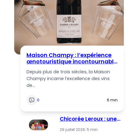
Maison Champy : l’expérience
œnotouristique incontournable
au cœur de Beaune
Depuis plus de trois siècles, la Maison
Champy incarne l’excellence des vins
de…
0
6 min
Chicorée Leroux : une
alternative café
29 juillet 2026
/
5 min
gourmande et
authentique depuis