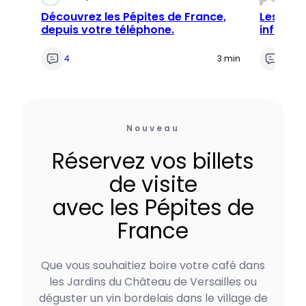
Découvrez les Pépites de France,
Les 2 Ma
depuis votre téléphone.
infusion
depuis 
4
3 min
0
Nouveau
Réservez vos billets
de visite
avec les Pépites de
France
Que vous souhaitiez boire votre café dans
les Jardins du Château de Versailles ou
déguster un vin bordelais dans le village de