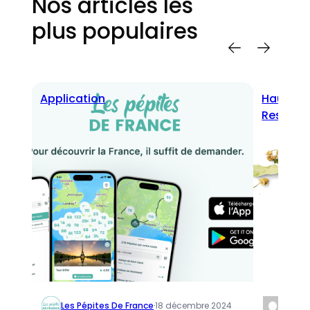
Nos articles les
plus populaires
Application
Haute-S
Restaura
Les Pépites De France
·
18 décembre 2024
Lara
·
30