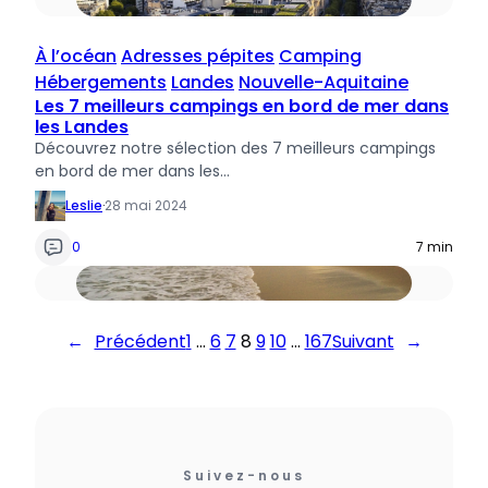
À l’océan
Adresses pépites
Camping
Hébergements
Landes
Nouvelle-Aquitaine
Les 7 meilleurs campings en bord de mer dans
les Landes
Découvrez notre sélection des 7 meilleurs campings
en bord de mer dans les…
Leslie
·
28 mai 2024
0
7 min
←
Précédent
1
…
6
7
8
9
10
…
167
Suivant
→
Suivez-nous