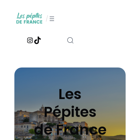
Aller
au
/
contenu
Instagram
TikTok
Les
Pépites
de France