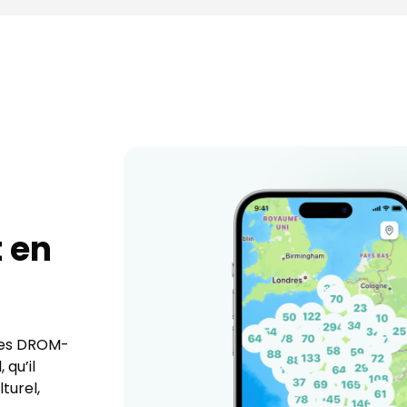
t en
 des DROM-
 qu’il
turel,