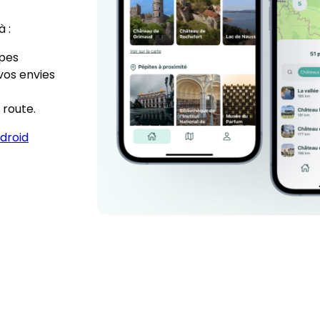
 :
ipes
vos envies
 route.
droid