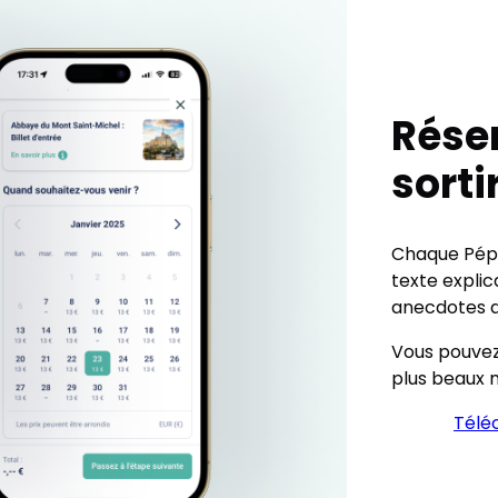
Réser
sorti
Chaque Pépi
texte explica
anecdotes qu
Vous pouvez 
plus beaux m
Télé