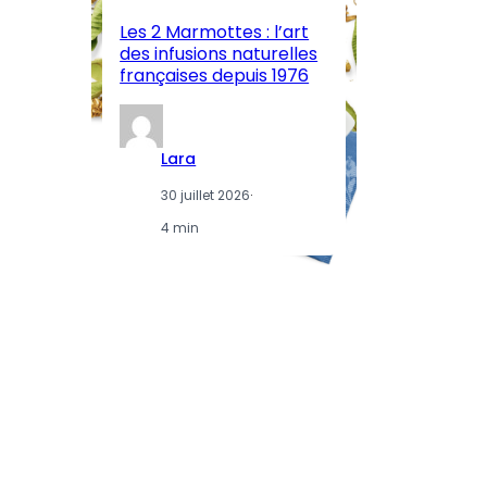
l’
Les 2 Marmottes : l’art
œn
des infusions naturelles
in
françaises depuis 1976
d
Lara
30 juillet 2026
·
4 min