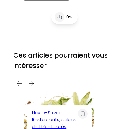
0%
Ces articles pourraient vous
intéresser
C
Pa
Haute-Savoie
ar
Restaurants, salons
M
de thé et cafés