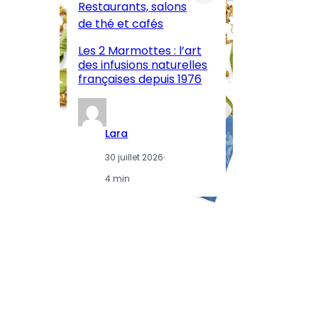
Restaurants, salons
M
de thé et cafés
l’
Les 2 Marmottes : l’art
œn
des infusions naturelles
in
françaises depuis 1976
d
Lara
30 juillet 2026
·
4 min