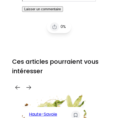
0%
Ces articles pourraient vous
intéresser
C
Pa
Haute-Savoie
ar