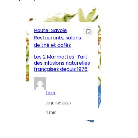
C
Pa
Haute-Savoie
ar
Restaurants, salons
M
de thé et cafés
l’
Les 2 Marmottes : l’art
œn
des infusions naturelles
in
françaises depuis 1976
d
Lara
30 juillet 2026
·
4 min