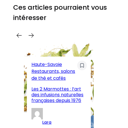
Ces articles pourraient vous
intéresser
C
Pa
Haute-Savoie
ar
Restaurants, salons
M
de thé et cafés
l’
Les 2 Marmottes : l’art
œn
des infusions naturelles
in
françaises depuis 1976
d
Lara