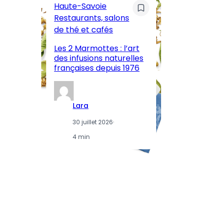
Haute-Savoie
ar
Restaurants, salons
M
de thé et cafés
l’
Les 2 Marmottes : l’art
œn
des infusions naturelles
in
françaises depuis 1976
d
Lara
30 juillet 2026
·
4 min