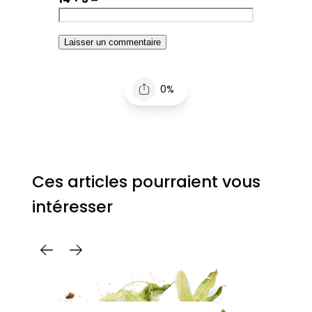
0%
Ces articles pourraient vous
intéresser
C
Pa