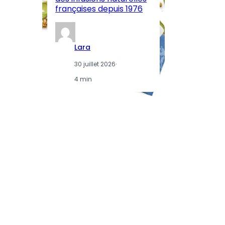
françaises depuis 1976
d
Lara
30 juillet 2026
·
4 min