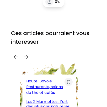
0%
Ces articles pourraient vous
intéresser
C
Pa
Haute-Savoie
ar
Restaurants, salons
M
de thé et cafés
l’
Les 2 Marmottes : l’art
œn
des infusions naturelles
in