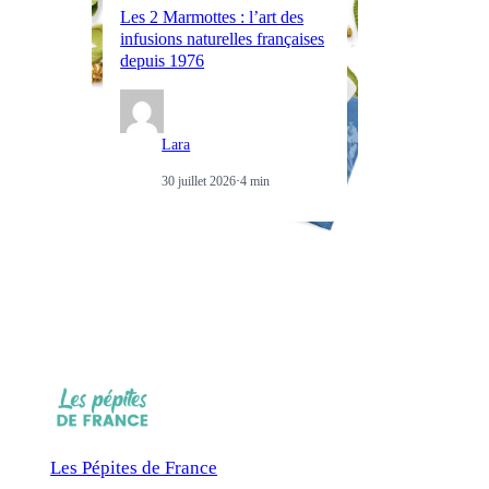
Les 2 Marmottes : l’art des
Ma
infusions naturelles françaises
œn
depuis 1976
au
Lara
30 juillet 2026
·
4 min
Les Pépites de France