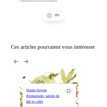
0%
Ces articles pourraient vous intéresser
Haute-Savoie
Restaurants, salons de
Cô
thé et cafés
Pa