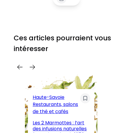
Ces articles pourraient vous
intéresser
C
Pa
Haute-Savoie
ar
Restaurants, salons
M
de thé et cafés
l’
Les 2 Marmottes : l’art
œn
des infusions naturelles
in