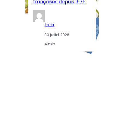
françaises depuis 1976
d
Lara
30 juillet 2026
·
4 min