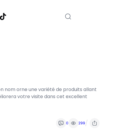
nstagram
TikTok
son nom orne une variété de produits allant
orera votre visite dans cet excellent
/
0
299