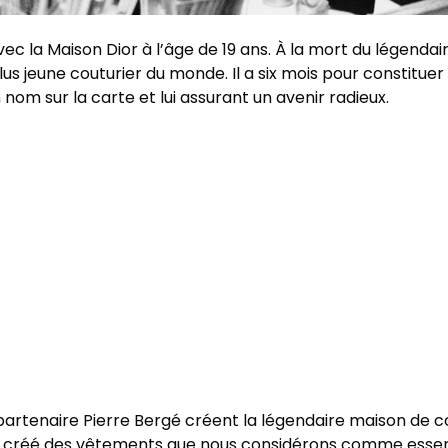
 la Maison Dior à l’âge de 19 ans. À la mort du légendair
s jeune couturier du monde. Il a six mois pour constituer u
 nom sur la carte et lui assurant un avenir radieux.
 partenaire Pierre Bergé créent la légendaire maison de co
 a créé des vêtements que nous considérons comme essenti