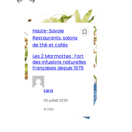
C
Pa
Haute-Savoie
ar
Restaurants, salons
M
de thé et cafés
l’
Les 2 Marmottes : l’art
œn
des infusions naturelles
in
françaises depuis 1976
d
Lara
30 juillet 2026
·
4 min