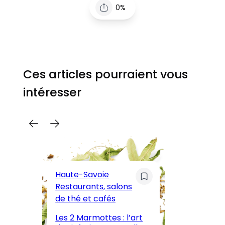
0%
Ces articles pourraient vous
intéresser
C
Pa
Haute-Savoie
ar
Restaurants, salons
M
de thé et cafés
l’
Les 2 Marmottes : l’art
œn