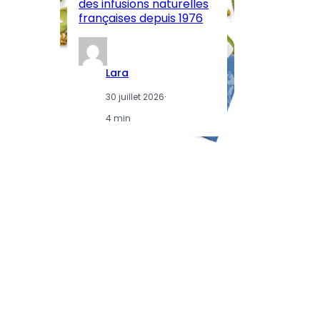
des infusions naturelles
in
françaises depuis 1976
d
Lara
30 juillet 2026
·
4 min