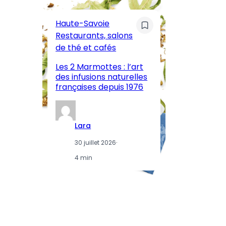
C
Pa
Haute-Savoie
ar
Restaurants, salons
M
de thé et cafés
l’
Les 2 Marmottes : l’art
œn
des infusions naturelles
in
françaises depuis 1976
d
Lara
30 juillet 2026
·
4 min