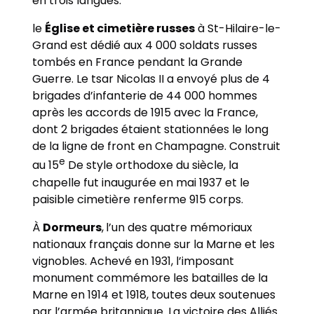
en trois langues.
le
Église et cimetière russes
à St-Hilaire-le-
Grand est dédié aux 4 000 soldats russes
tombés en France pendant la Grande
Guerre. Le tsar Nicolas II a envoyé plus de 4
brigades d’infanterie de 44 000 hommes
après les accords de 1915 avec la France,
dont 2 brigades étaient stationnées le long
de la ligne de front en Champagne. Construit
e
au 15
De style orthodoxe du siècle, la
chapelle fut inaugurée en mai 1937 et le
paisible cimetière renferme 915 corps.
À
Dormeurs
,
l’un des quatre mémoriaux
nationaux français donne sur la Marne et les
vignobles. Achevé en 1931, l’imposant
monument commémore les batailles de la
Marne en 1914 et 1918, toutes deux soutenues
par l’armée britannique. La victoire des Alliés