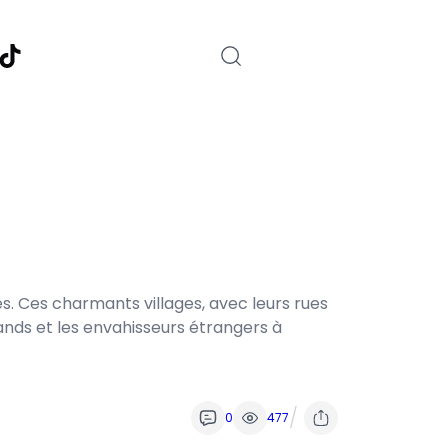
nstagram
TikTok
s. Ces charmants villages, avec leurs rues
gands et les envahisseurs étrangers à
/
0
477