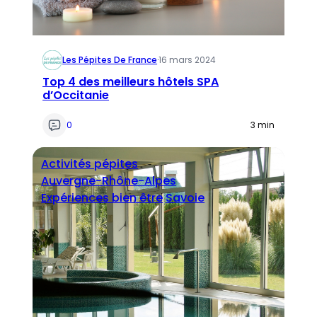
Les Pépites De France
·
16 mars 2024
Top 4 des meilleurs hôtels SPA
d’Occitanie
0
3 min
Activités pépites
Auvergne-Rhône-Alpes
Expériences bien être
Savoie