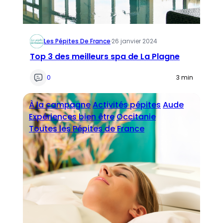
Les Pépites De France
·
26 janvier 2024
Top 3 des meilleurs spa de La Plagne
0
3 min
À la campagne
Activités pépites
Aude
Expériences bien être
Occitanie
Toutes les Pépites de France