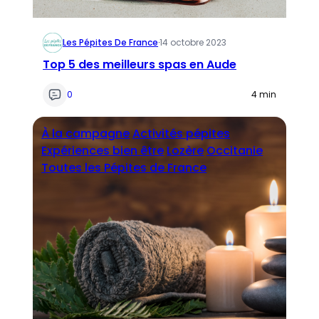
Les Pépites De France
·
14 octobre 2023
Top 5 des meilleurs spas en Aude
0
4 min
À la campagne
Activités pépites
Expériences bien être
Lozère
Occitanie
Toutes les Pépites de France