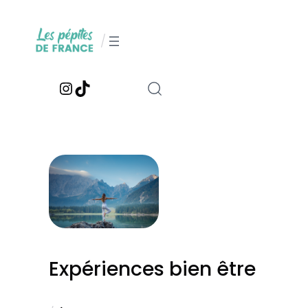
Aller
au
/
contenu
Instagram
TikTok
Expériences bien être