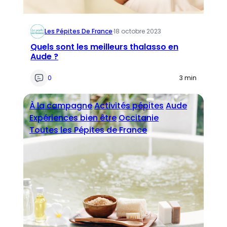
Les Pépites De France
·
18 octobre 2023
Quels sont les meilleurs thalasso en
Aude ?
0
3 min
À la campagne
Activités pépites
Aude
Expériences bien être
Occitanie
Toutes les Pépites de France