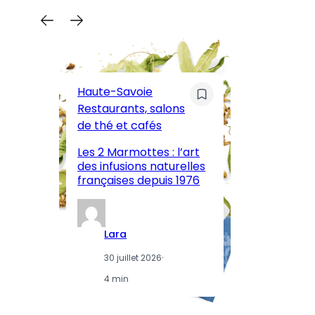
C
Pa
Haute-Savoie
ar
Restaurants, salons
M
de thé et cafés
l’
Les 2 Marmottes : l’art
œn
des infusions naturelles
in
françaises depuis 1976
d
Lara
30 juillet 2026
·
4 min