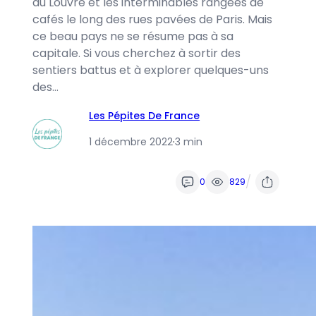
du Louvre et les interminables rangées de
cafés le long des rues pavées de Paris. Mais
ce beau pays ne se résume pas à sa
capitale. Si vous cherchez à sortir des
sentiers battus et à explorer quelques-uns
des…
Les Pépites De France
1 décembre 2022
·
3 min
/
0
829