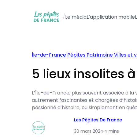
Aller
au
/
Le média
L’application mobile
contenu
Île-de-France
Pépites Patrimoine
Villes et 
5 lieux insolites 
L’Île-de-France, plus souvent associée à l
autrement fascinantes et chargées d’histoir
passionné d’histoire, ou simplement en quête
Les Pépites De France
30 mars 2024
·
4 mins