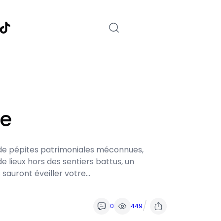
nstagram
TikTok
ce
e de pépites patrimoniales méconnues,
 lieux hors des sentiers battus, un
 sauront éveiller votre…
/
0
449