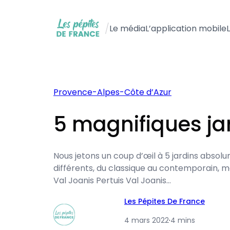
Aller
au
/
Le média
L’application mobile
contenu
Provence-Alpes-Côte d’Azur
5 magnifiques jar
Nous jetons un coup d’œil à 5 ​​jardins absol
différents, du classique au contemporain, ma
Val Joanis Pertuis Val Joanis…
Les Pépites De France
4 mars 2022
·
4 mins