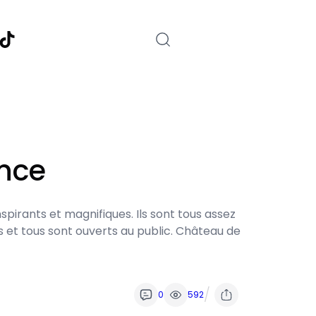
nstagram
TikTok
ence
nspirants et magnifiques. Ils sont tous assez
s et tous sont ouverts au public. Château de
/
0
592