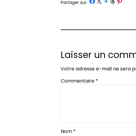
Partager sur Facebook
Partager sur X
Partager sur Telegram
Partager sur Threads
Partager sur Pinte
Partager sur
/
Laisser un comm
Votre adresse e-mail ne sera p
Commentaire
*
Nom
*