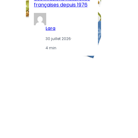
françaises depuis 1976
d
Lara
30 juillet 2026
·
4 min