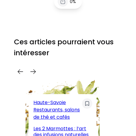
0%
Ces articles pourraient vous
intéresser
C
Pa
Haute-Savoie
ar
Restaurants, salons
M
de thé et cafés
l’
Les 2 Marmottes : l’art
œn
des infusions naturelles
in