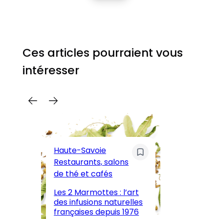
Ces articles pourraient vous
intéresser
C
Pa
Haute-Savoie
ar
Restaurants, salons
M
de thé et cafés
l’
Les 2 Marmottes : l’art
œn
des infusions naturelles
in
françaises depuis 1976
d