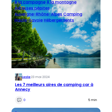
À la campagne
À la montagne
Adresses pépites
Auvergne-Rhône-Alpes
Camping
Haute-Savoie
Hébergements
Leslie
·
23 mai 2024
Les 7 meilleurs aires de camping car à
Annecy
0
5 min