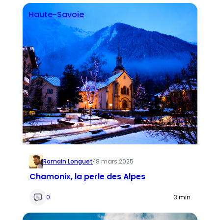
Haute-Savoie
Romain Longuet
·
18 mars 2025
Chamonix, la perle des Alpes
0
3 min