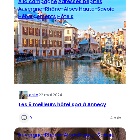
À la campagne
Adresses pépites
Auvergne-Rhône-Alpes
Haute-Savoie
Hébergements
Hôtels
Leslie
·
22 mai 2024
Les 5 meilleurs hôtel spa à Annecy
0
4 min
Auvergne-Rhône-Alpes
Haute-Savoie