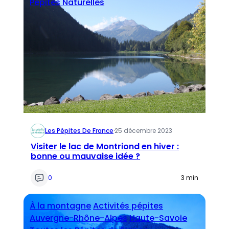
Pépites Naturelles
Les Pépites De France
·
25 décembre 2023
Visiter le lac de Montriond en hiver :
bonne ou mauvaise idée ?
0
3 min
À la montagne
Activités pépites
Auvergne-Rhône-Alpes
Haute-Savoie