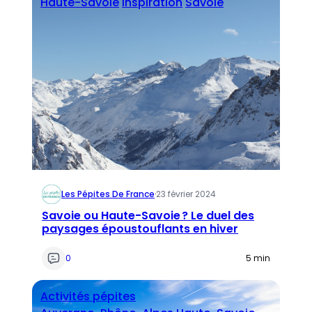
Haute-Savoie
Inspiration
Savoie
Les Pépites De France
·
23 février 2024
Savoie ou Haute-Savoie ? Le duel des
paysages époustouflants en hiver
0
5 min
Activités pépites