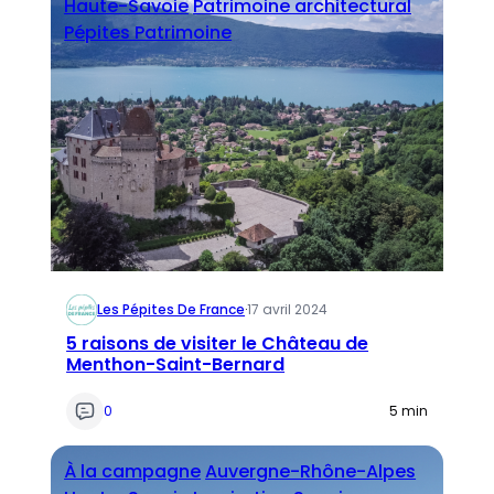
Haute-Savoie
Patrimoine architectural
Pépites Patrimoine
Les Pépites De France
·
17 avril 2024
5 raisons de visiter le Château de
Menthon-Saint-Bernard
0
5 min
À la campagne
Auvergne-Rhône-Alpes