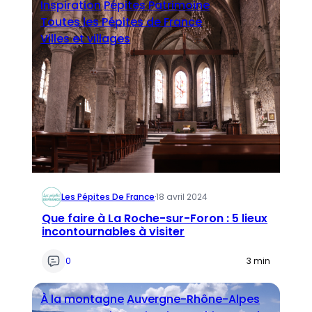
Inspiration
Pépites Patrimoine
Toutes les Pépites de France
Villes et villages
Les Pépites De France
·
18 avril 2024
Que faire à La Roche-sur-Foron : 5 lieux
incontournables à visiter
0
3 min
À la montagne
Auvergne-Rhône-Alpes