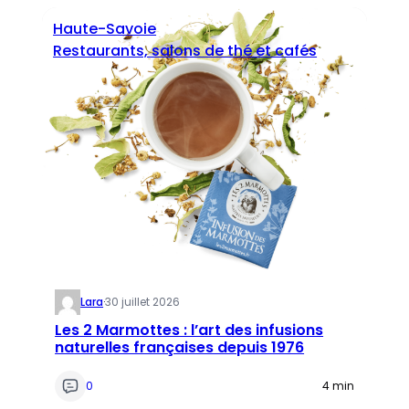
Haute-Savoie
Restaurants, salons de thé et cafés
Lara
·
30 juillet 2026
Les 2 Marmottes : l’art des infusions
naturelles françaises depuis 1976
0
4 min