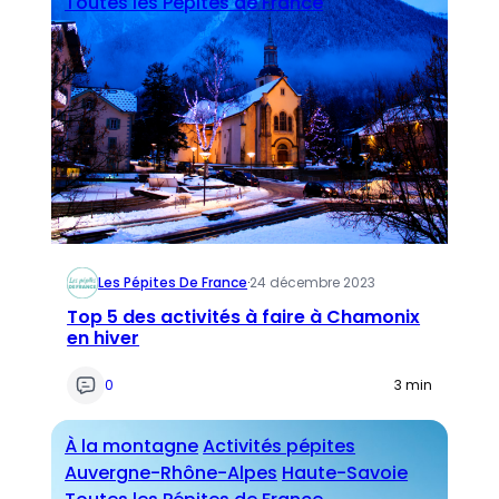
Toutes les Pépites de France
Les Pépites De France
·
24 décembre 2023
Top 5 des activités à faire à Chamonix
en hiver
0
3 min
À la montagne
Activités pépites
Auvergne-Rhône-Alpes
Haute-Savoie