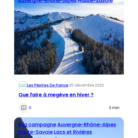
Auvergne-Rhône-Alpes
Haute-Savoie
Les Pépites De France
·
25 décembre 2023
Que faire à megève en hiver ?
0
3 min
À la campagne
Auvergne-Rhône-Alpes
Haute-Savoie
Lacs et Rivières