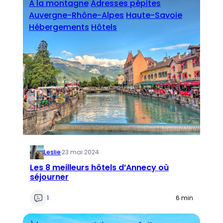
À la montagne
Adresses pépites
Auvergne-Rhône-Alpes
Haute-Savoie
Hébergements
Hôtels
Leslie
·
23 mai 2024
Les 8 meilleurs hôtels d’Annecy où
séjourner
1
6 min