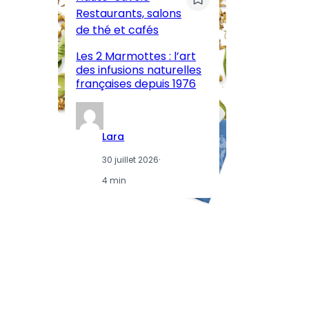
ar
Restaurants, salons
M
de thé et cafés
l’
Les 2 Marmottes : l’art
œn
des infusions naturelles
in
françaises depuis 1976
d
Lara
30 juillet 2026
·
4 min