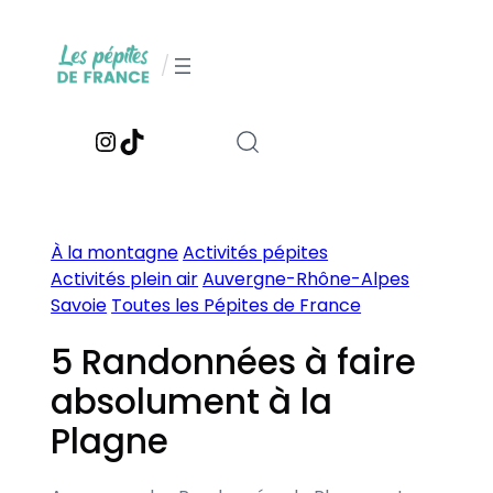
Aller
au
/
contenu
Instagram
TikTok
À la montagne
Activités pépites
Activités plein air
Auvergne-Rhône-Alpes
Savoie
Toutes les Pépites de France
5 Randonnées à faire
absolument à la
Plagne