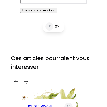
0%
Ces articles pourraient vous
intéresser
C
Pa
Haute-Savoie