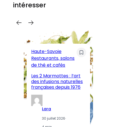
intéresser
C
Pa
Haute-Savoie
ar
Restaurants, salons
M
de thé et cafés
l’
Les 2 Marmottes : l’art
œn
des infusions naturelles
in
françaises depuis 1976
d
Lara
30 juillet 2026
·
4 min