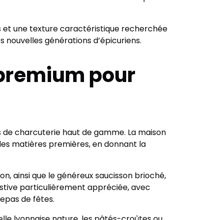
 et une texture caractéristique recherchée
es nouvelles générations d’épicuriens.
s premium pour
ts de charcuterie haut de gamme. La maison
 des matières premières, en donnant la
yon, ainsi que le généreux saucisson brioché,
stive particulièrement appréciée, avec
epas de fêtes.
le lyonnaise nature, les pâtés-croûtes ou