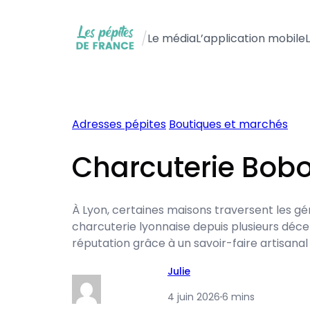
Aller
au
/
Le média
L’application mobile
contenu
Adresses pépites
Boutiques et marchés
Charcuterie Bobos
À Lyon, certaines maisons traversent les gé
charcuterie lyonnaise depuis plusieurs décen
réputation grâce à un savoir-faire artisanal
Julie
4 juin 2026
·
6 mins