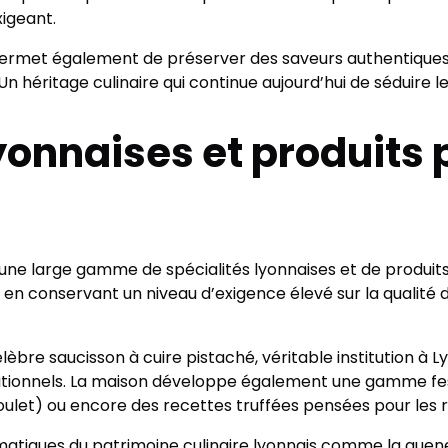
xigeant.
 permet également de préserver des saveurs authentiques
n héritage culinaire qui continue aujourd’hui de séduire l
lyonnaises et produit
 une large gamme de spécialités lyonnaises et de produi
ut en conservant un niveau d’exigence élevé sur la qualité
èbre saucisson à cuire pistaché, véritable institution à L
ditionnels. La maison développe également une gamme fe
ulet) ou encore des recettes truffées pensées pour les r
tiques du patrimoine culinaire lyonnais comme la quenel