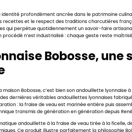
identité profondément ancrée dans le patrimoine culinair
 recettes et le respect des traditions charcutières franç
 qui perpétue quotidiennement un savoir-faire artisanal d
procédé n’est industrialisé : chaque geste reste maîtrisé 
yonnaise Bobosse, une s
e
 la maison Bobosse, c’est bien son andouillette lyonnaise à l
ie des dernières véritables andouillettes lyonnaises fabri
aration : la fraise de veau est marinée entière puis as
technique transmis de génération en génération depuis Ren
ue andouillette à la fraise de veau tirée à la ficelle
ques. Ce produit illustre parfaitement la philosophie Bo