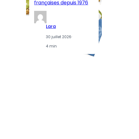
françaises depuis 1976
d
Lara
30 juillet 2026
·
4 min