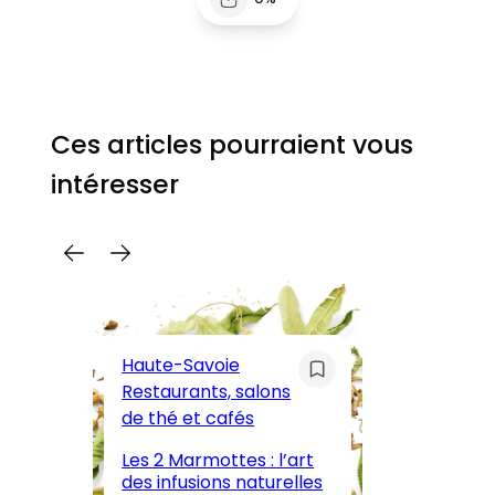
Ces articles pourraient vous
intéresser
C
Pa
Haute-Savoie
ar
Restaurants, salons
M
de thé et cafés
l’
Les 2 Marmottes : l’art
œn
des infusions naturelles
in