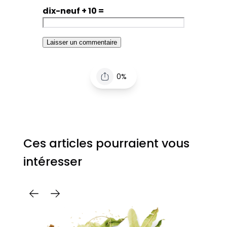
dix-neuf + 10 =
0%
Ces articles pourraient vous
intéresser
C