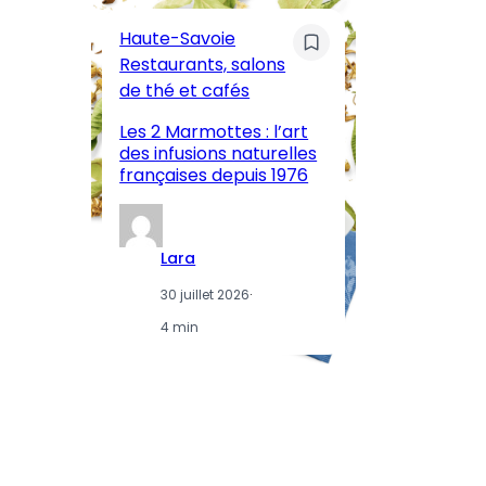
Pa
Haute-Savoie
ar
Restaurants, salons
M
de thé et cafés
l’
Les 2 Marmottes : l’art
œn
des infusions naturelles
in
françaises depuis 1976
d
Lara
30 juillet 2026
·
4 min