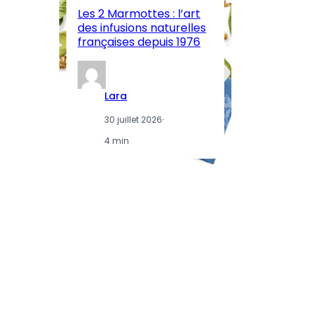
Les 2 Marmottes : l’art
œn
des infusions naturelles
in
françaises depuis 1976
d
Lara
30 juillet 2026
·
4 min