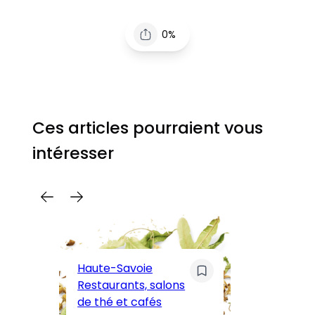
0%
Ces articles pourraient vous
intéresser
C
Pa
Haute-Savoie
ar
Restaurants, salons
M
de thé et cafés
l’