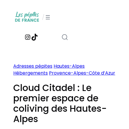
Aller
au
/
contenu
Instagram
TikTok
Adresses pépites
Hautes-Alpes
Hébergements
Provence-Alpes-Côte d’Azur
Cloud Citadel : Le
premier espace de
coliving des Hautes-
Alpes