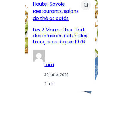
Haute-Savoie
ar
Restaurants, salons
M
de thé et cafés
l’
Les 2 Marmottes : l’art
œn
des infusions naturelles
in
françaises depuis 1976
d
Lara
30 juillet 2026
·
4 min