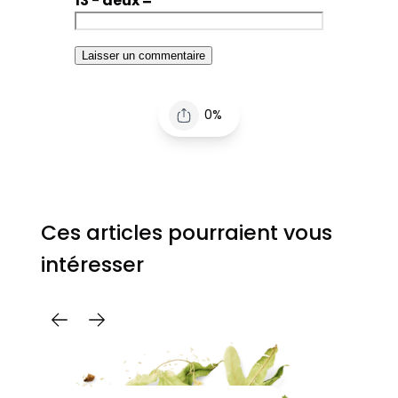
13 − deux =
0%
Ces articles pourraient vous
intéresser
C
Pa