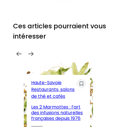
Ces articles pourraient vous
intéresser
C
Pa
Haute-Savoie
ar
Restaurants, salons
M
de thé et cafés
l’
Les 2 Marmottes : l’art
œn
des infusions naturelles
in
françaises depuis 1976
d