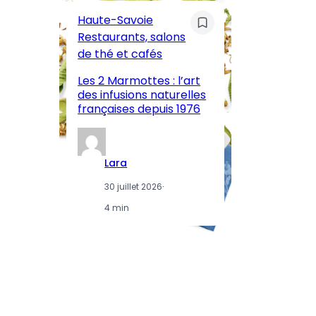
Pa
Haute-Savoie
ar
Restaurants, salons
M
de thé et cafés
l’
Les 2 Marmottes : l’art
œn
des infusions naturelles
in
françaises depuis 1976
d
Lara
30 juillet 2026
·
4 min