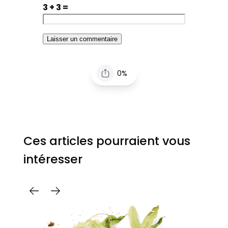
3 + 3 =
0%
Ces articles pourraient vous
intéresser
C