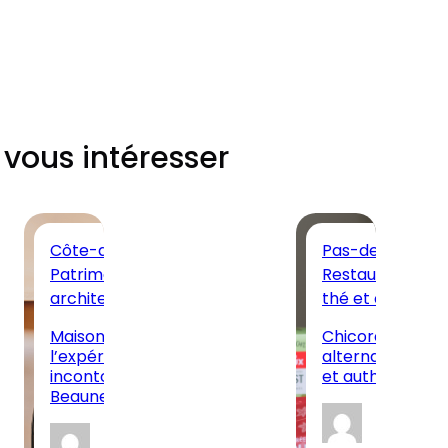
 vous intéresser
Côte-d’Or
Pas-de-Calais
Patrimoine
Restaurants, sa
architectural
thé et cafés
Maison Champy :
Chicorée Leroux
l’expérience œnotouristique
alternative ca
incontournable au cœur de
et authentique 
Beaune