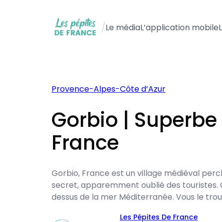
Aller
au
/
Le média
L’application mobile
contenu
Provence-Alpes-Côte d’Azur
Gorbio | Superbe 
France
Gorbio, France est un village médiéval perch
secret, apparemment oublié des touristes. 
dessus de la mer Méditerranée. Vous le tr
Les Pépites De France