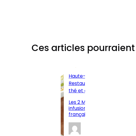
Ces articles pourraient
Haute-Savoie
Restaurants, salons de
thé et cafés
Les 2 Marmottes : l’art des
infusions naturelles
françaises depuis 1976