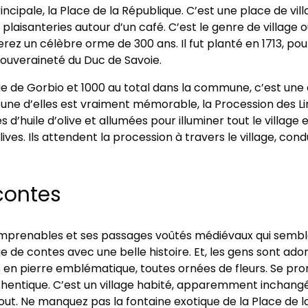
incipale, la Place de la République. C’est une place de vill
laisanteries autour d’un café. C’est le genre de village o
uverez un célèbre orme de 300 ans. Il fut planté en 1713, 
 souveraineté du Duc de Savoie.
age de Gorbio et 1000 au total dans la commune, c’est u
. L’une d’elles est vraiment mémorable, la Procession des 
 d’huile d’olive et allumées pour illuminer tout le village e
ives. Ils attendent la procession à travers le village, cond
contes
mprenables et ses passages voûtés médiévaux qui semblen
lage de contes avec une belle histoire. Et, les gens sont ado
s en pierre emblématique, toutes ornées de fleurs. Se pr
thentique. C’est un village habité, apparemment inchang
ut. Ne manquez pas la fontaine exotique de la Place de la 