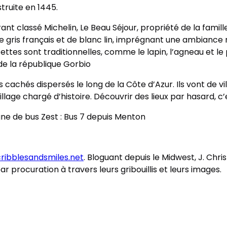
truite en 1445.
nt classé Michelin, Le Beau Séjour, propriété de la famill
e de gris français et de blanc lin, imprégnant une ambianc
ettes sont traditionnelles, comme le lapin, l’agneau et le
 de la république
Gorbio
rs cachés dispersés le long de la Côte d’Azur. Ils vont de 
llage chargé d’histoire. Découvrir des lieux par hasard, c’e
igne de bus Zest : Bus 7 depuis Menton
ribblesandsmiles.net
. Bloguant depuis le Midwest, J. Chr
r procuration à travers leurs gribouillis et leurs images.