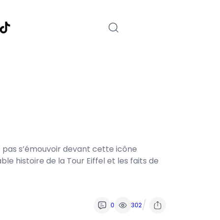
nstagram
TikTok
ne pas s’émouvoir devant cette icône
e histoire de la Tour Eiffel et les faits de
/
0
302