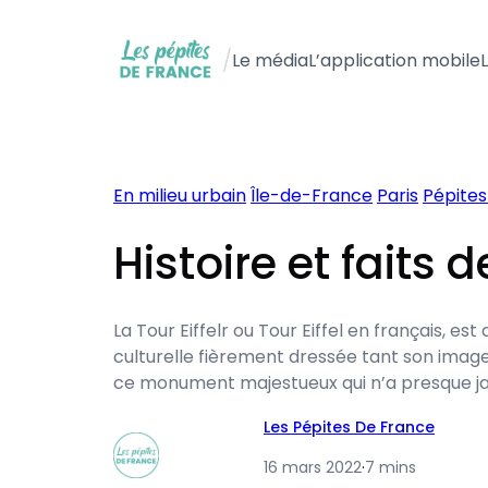
Aller
au
/
Le média
L’application mobile
contenu
En milieu urbain
Île-de-France
Paris
Pépites
Histoire et faits d
La Tour Eiffelr ou Tour Eiffel en français, 
culturelle fièrement dressée tant son image es
ce monument majestueux qui n’a presque j
Les Pépites De France
16 mars 2022
·
7 mins