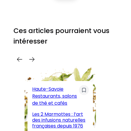
Ces articles pourraient vous
intéresser
C
Pa
Haute-Savoie
ar
Restaurants, salons
M
de thé et cafés
l’
Les 2 Marmottes : l’art
œn
des infusions naturelles
in
françaises depuis 1976
d