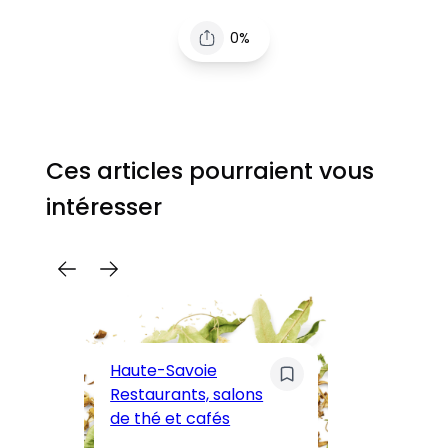
0%
Ces articles pourraient vous
intéresser
C
Pa
Haute-Savoie
ar
Restaurants, salons
M
de thé et cafés
l’