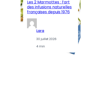
Les 2 Marmottes : l’art
œn
des infusions naturelles
in
françaises depuis 1976
d
Lara
30 juillet 2026
·
4 min