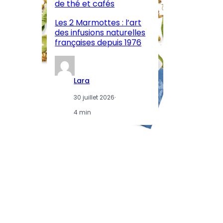
M
de thé et cafés
l’
Les 2 Marmottes : l’art
œn
des infusions naturelles
in
françaises depuis 1976
d
Lara
30 juillet 2026
·
4 min