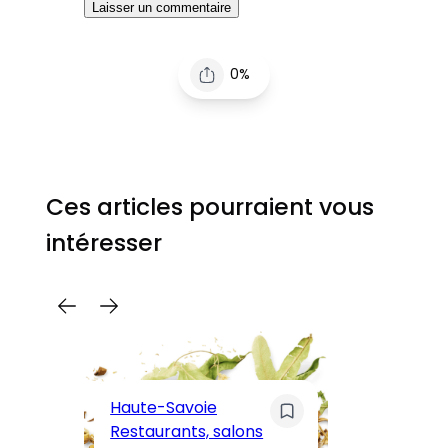
0%
Ces articles pourraient vous
intéresser
C
Pa
Haute-Savoie
ar
Restaurants, salons