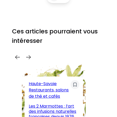
Ces articles pourraient vous
intéresser
C
Pa
Haute-Savoie
ar
Restaurants, salons
M
de thé et cafés
l’
Les 2 Marmottes : l’art
œn
des infusions naturelles
in
françaises depuis 1976
d