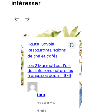
intéresser
C
Pa
Haute-Savoie
ar
Restaurants, salons
M
de thé et cafés
l’
Les 2 Marmottes : l’art
œn
des infusions naturelles
in
françaises depuis 1976
d
Lara
30 juillet 2026
·
4 min