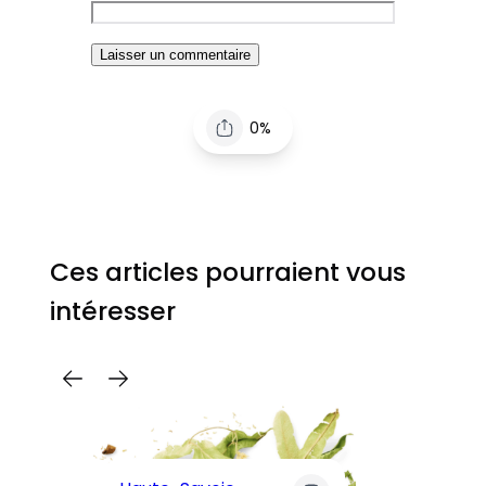
0%
Ces articles pourraient vous
intéresser
C
Pa