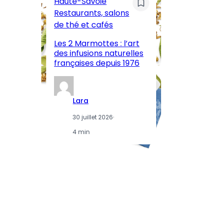
Haute-Savoie
ar
Restaurants, salons
M
de thé et cafés
l’
Les 2 Marmottes : l’art
œn
des infusions naturelles
in
françaises depuis 1976
d
Lara
30 juillet 2026
·
4 min