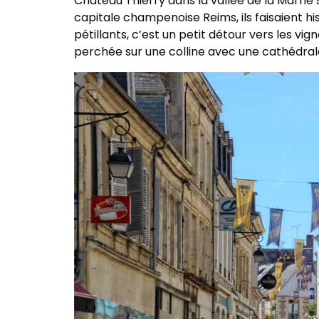
Château Thierry dans la vallée de la Marne
capitale champenoise Reims, ils faisaient h
pétillants, c’est un petit détour vers les v
perchée sur une colline avec une cathédra