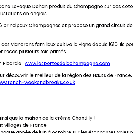
gne Leveque Dehan produit du Champagne sur des coteaux 
stations en anglais.
 principaux Champagnes et propose un grand circuit de dég
es vignerons familiaux cultive la vigne depuis 1610. Ils 
racés plusieurs fois primés.
 Picardie :
www.lesportesdelachampagne.com
écouvrir le meilleur de la région des Hauts de France, de
w.french-weekendbreaks.co.uk
insi que la maison de la crème Chantilly !
ux villages de France
t chaque année de juin à octobre sur les étonnantes voies