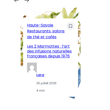
C
Pa
Haute-Savoie
ar
Restaurants, salons
M
de thé et cafés
l’
Les 2 Marmottes : l’art
œn
des infusions naturelles
in
françaises depuis 1976
d
Lara
30 juillet 2026
·
4 min