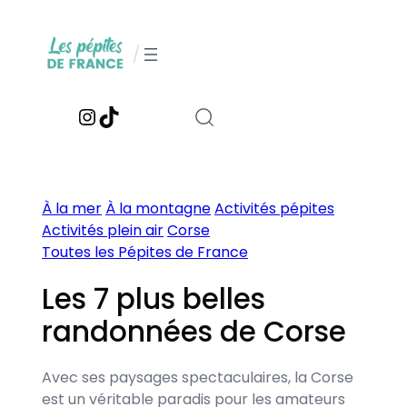
Aller
au
/
contenu
Instagram
TikTok
À la mer
À la montagne
Activités pépites
Activités plein air
Corse
Toutes les Pépites de France
Les 7 plus belles
randonnées de Corse
Avec ses paysages spectaculaires, la Corse
est un véritable paradis pour les amateurs