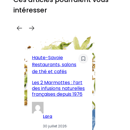
intéresser
C
Pa
Haute-Savoie
ar
Restaurants, salons
M
de thé et cafés
l’
Les 2 Marmottes : l’art
œn
des infusions naturelles
in
françaises depuis 1976
d
Lara
30 juillet 2026
·