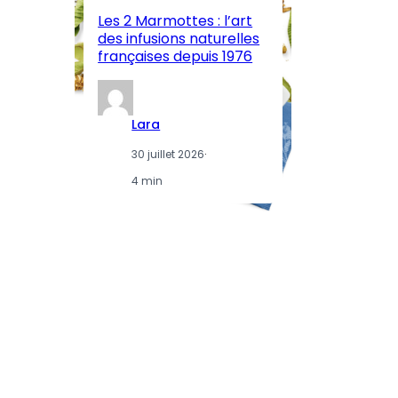
l’
Les 2 Marmottes : l’art
œn
des infusions naturelles
in
françaises depuis 1976
d
Lara
30 juillet 2026
·
4 min