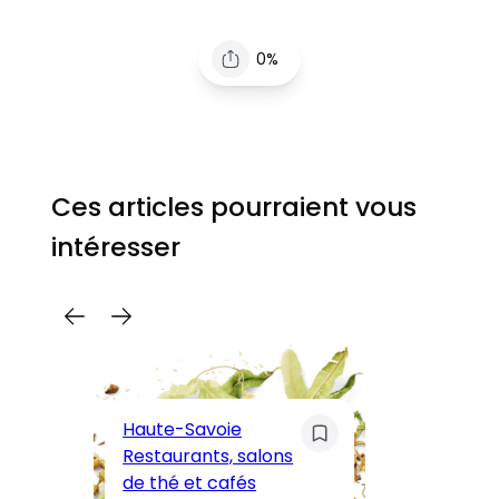
0%
Ces articles pourraient vous
intéresser
C
Pa
Haute-Savoie
ar
Restaurants, salons
M
de thé et cafés