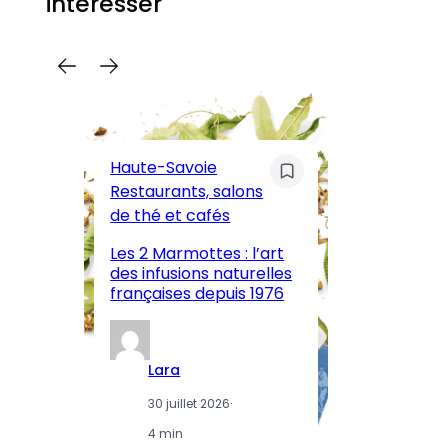
intéresser
C
Pa
Haute-Savoie
ar
Restaurants, salons
M
de thé et cafés
l’
Les 2 Marmottes : l’art
œn
des infusions naturelles
in
françaises depuis 1976
d
Lara
30 juillet 2026
·
4 min