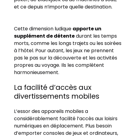
et ce depuis n’importe quelle destination.
Cette dimension ludique
apporte un
supplément de détente
durant les temps
morts, comme les longs trajets ou les soirées
à l’hôtel. Pour autant, les jeux ne prennent
pas le pas sur la découverte et les activités
propres au voyage. Ils les complètent
harmonieusement.
La facilité d’accès aux
divertissements mobiles
L’essor des appareils mobiles a
considérablement facilité l’accès aux loisirs
numériques en déplacement. Plus besoin
d’emporter consoles de jeux et ordinateurs,