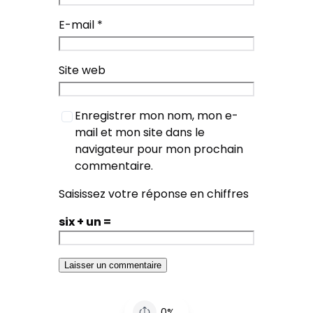
E-mail
*
Site web
Enregistrer mon nom, mon e-
mail et mon site dans le
navigateur pour mon prochain
commentaire.
Saisissez votre réponse en chiffres
six + un =
0%