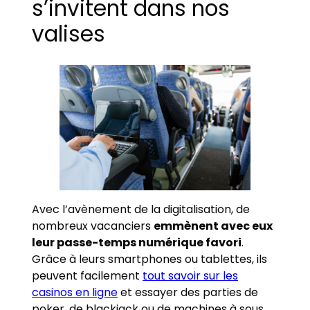
s’invitent dans nos
valises
Avec l’avènement de la digitalisation, de
nombreux vacanciers
emmènent avec eux
leur passe-temps numérique favori
.
Grâce à leurs smartphones ou tablettes, ils
peuvent facilement
tout savoir sur les
casinos en ligne
et essayer des parties de
poker, de blackjack ou de machines à sous,