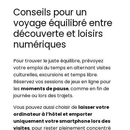
Conseils pour un
voyage équilibré entre
découverte et loisirs
numériques
Pour trouver le juste équilibre, prévoyez
votre emploi du temps en alternant visites
culturelles, excursions et temps libre.
Réservez vos sessions de jeux en ligne pour
les
moments de pause
, comme en fin de
journée ou lors des trajets.
Vous pouvez aussi choisir de
laisser votre
ordinateur à l’hôtel et emporter
uniquement votre smartphone lors des
visites
, pour rester pleinement concentré