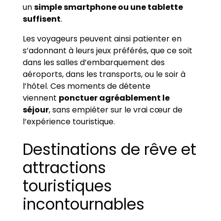
un
simple smartphone ou une tablette
suffisent
.
Les voyageurs peuvent ainsi patienter en
s’adonnant à leurs jeux préférés, que ce soit
dans les salles d’embarquement des
aéroports, dans les transports, ou le soir à
l’hôtel. Ces moments de détente
viennent
ponctuer agréablement le
séjour
, sans empiéter sur le vrai cœur de
l’expérience touristique.
Destinations de rêve et
attractions
touristiques
incontournables