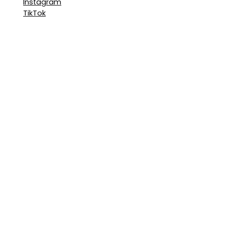
Instagram
TikTok