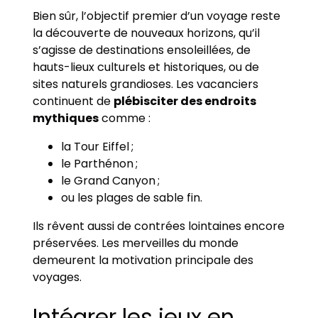
Bien sûr, l’objectif premier d’un voyage reste
la découverte de nouveaux horizons, qu’il
s’agisse de destinations ensoleillées, de
hauts-lieux culturels et historiques, ou de
sites naturels grandioses. Les vacanciers
continuent de
plébisciter des endroits
mythiques
comme :
la Tour Eiffel ;
le Parthénon ;
le Grand Canyon ;
ou les plages de sable fin.
Ils rêvent aussi de contrées lointaines encore
préservées. Les merveilles du monde
demeurent la motivation principale des
voyages.
Intégrer les jeux en