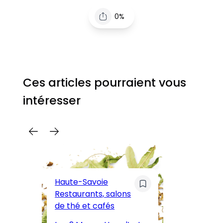
0%
Ces articles pourraient vous
intéresser
C
Pa
Haute-Savoie
ar
Restaurants, salons
M
de thé et cafés
l’