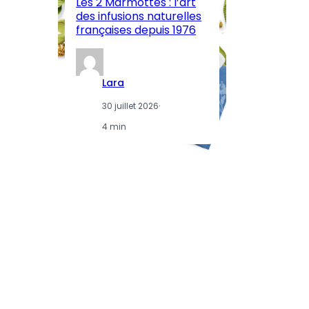
Les 2 Marmottes : l’art
œn
des infusions naturelles
in
françaises depuis 1976
d
Lara
30 juillet 2026
·
4 min