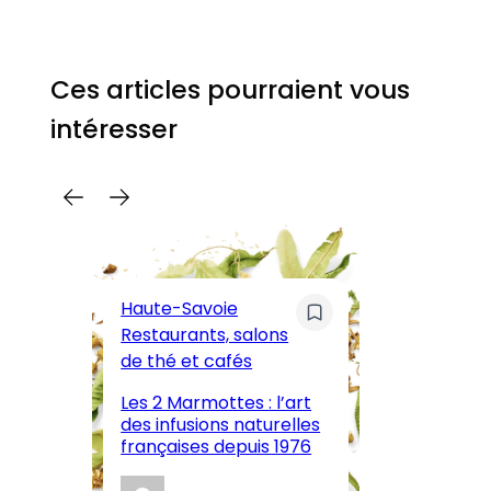
Ces articles pourraient vous
intéresser
C
Pa
Haute-Savoie
ar
Restaurants, salons
M
de thé et cafés
l’
Les 2 Marmottes : l’art
œn
des infusions naturelles
in
françaises depuis 1976
d