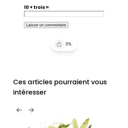
10 + trois =
0%
Ces articles pourraient vous
intéresser
C