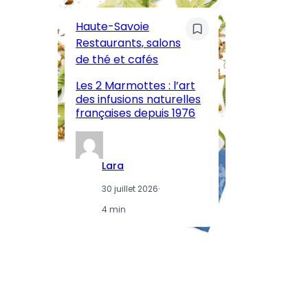
Pa
Haute-Savoie
ar
Restaurants, salons
M
de thé et cafés
l’
Les 2 Marmottes : l’art
œn
des infusions naturelles
in
françaises depuis 1976
d
Lara
30 juillet 2026
·
4 min