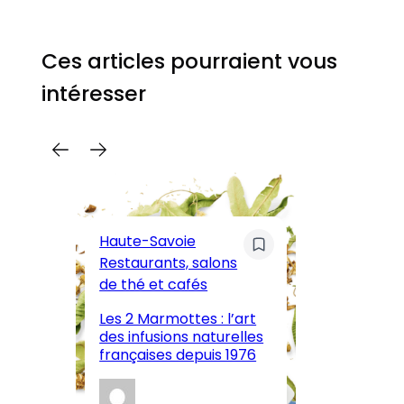
Ces articles pourraient vous
intéresser
C
Pa
Haute-Savoie
ar
Restaurants, salons
M
de thé et cafés
l’
Les 2 Marmottes : l’art
œn
des infusions naturelles
in
françaises depuis 1976
d