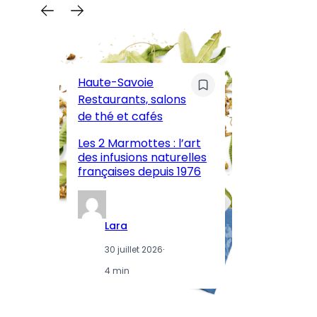
C
Pa
Haute-Savoie
ar
Restaurants, salons
M
de thé et cafés
l’
Les 2 Marmottes : l’art
œn
des infusions naturelles
in
françaises depuis 1976
d
Lara
30 juillet 2026
·
4 min